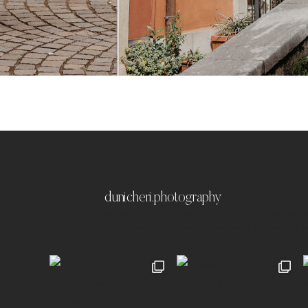
dunicheri.photography
München & Umland
Ich liebe es emotionale,
festzuhalten ✨
Paare | Familien | Portraits | 