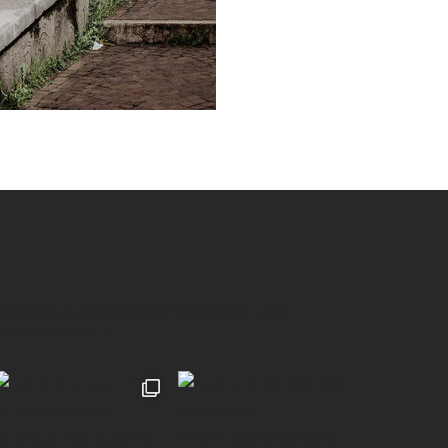
 natürliche & authentische Momente für euch
Hochzeiten | UGC 🖤