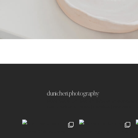
dunicheri.photography
München & Umland
Ich liebe es emotionale,
festzuhalten ✨
Paare | Familien | Portraits | 