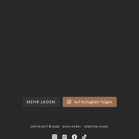
MEHR LADEN
Auf Instagram folgen
COPYRIGHT © 2026 · DUNI.CHERI ·
HEARTEN MADE