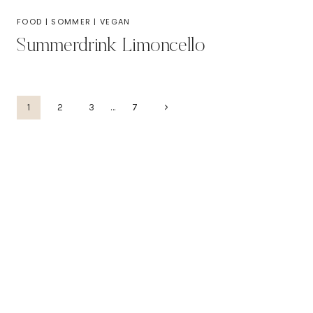
FOOD
|
SOMMER
|
VEGAN
Summerdrink Limoncello
Seitennavigation
Nächste
1
2
3
…
7
Seite