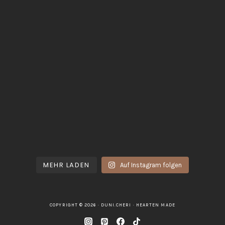
MEHR LADEN
Auf Instagram folgen
COPYRIGHT © 2026 · DUNI.CHERI ·
HEARTEN MADE