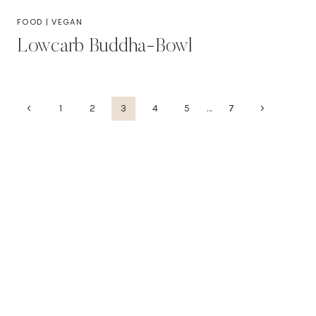
FOOD
|
VEGAN
Lowcarb Buddha-Bowl
Seitennavigation
Vorherige
Nächste
1
2
3
4
5
…
7
Seite
Seite