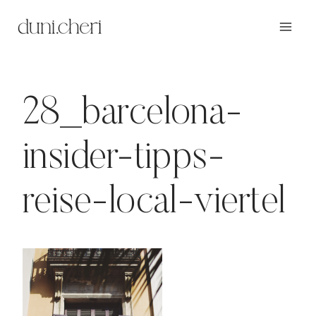
Zum
Inhalt
springen
28_barcelona-
insider-tipps-
reise-local-viertel