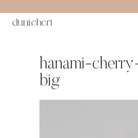
Zum
Inhalt
springen
hanami-cherry
big