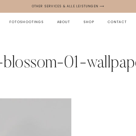
OTHER SERVICES & ALLE LEISTUNGEN ⟶
FOTOSHOOTINGS
ABOUT
SHOP
CONTACT
-blossom-01-wallpap