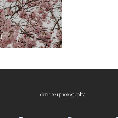
dunicheri.photography
München & Umland
Ich liebe es emotionale,
festzuhalten ✨
Paare | Familien | Portraits | 