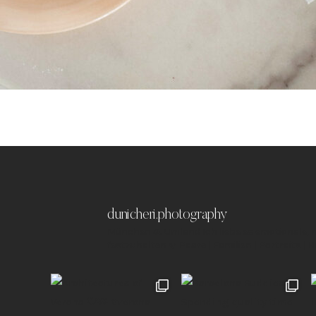
dunicheri.photography
München & Umland
Ich liebe es emotionale,
festzuhalten ✨
Paare | Familien | Portraits | 