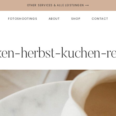
OTHER SERVICES & ALLE LEISTUNGEN ⟶
FOTOSHOOTINGS
ABOUT
SHOP
CONTACT
ken-herbst-kuchen-r