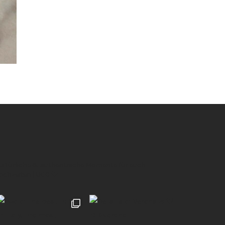
 natürliche & authentische Momente für euch
Hochzeiten | UGC 🖤