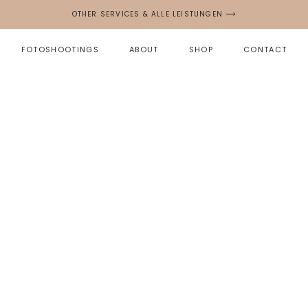
OTHER SERVICES & ALLE LEISTUNGEN ⟶
FOTOSHOOTINGS
ABOUT
SHOP
CONTACT