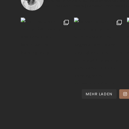
München & Umland
Ich liebe es emotionale,
festzuhalten ✨
Paare | Familien | Portraits | 
MEHR LADEN