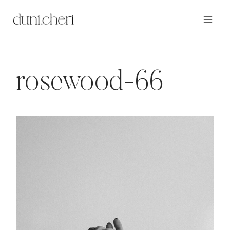
Zum
Inhalt
springen
rosewood-66