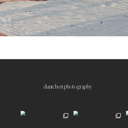
dunicheri.photography
München & Umland
Ich liebe es emotionale,
festzuhalten ✨
Paare | Familien | Portraits | 