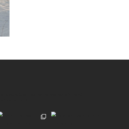
 natürliche & authentische Momente für euch
Hochzeiten | UGC 🖤