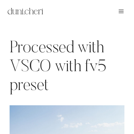
Zum
Inhalt
springen
Processed with
VSCO with fv5
preset