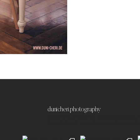
dunicheri.photography
München & Umland
Ich liebe es emotionale,
festzuhalten ✨
Paare | Familien | Portraits | 