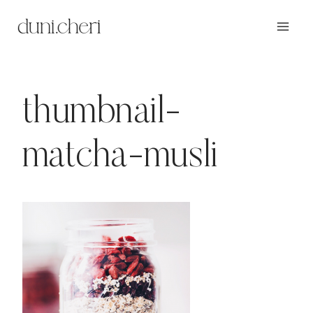
Zum
Inhalt
springen
thumbnail-
matcha-musli