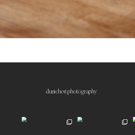
dunicheri.photography
München & Umland
Ich liebe es emotionale,
festzuhalten ✨
Paare | Familien | Portraits | 