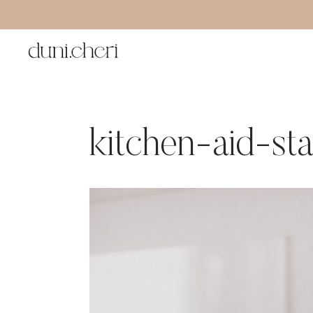
Zum
Inhalt
springen
kitchen-aid-st