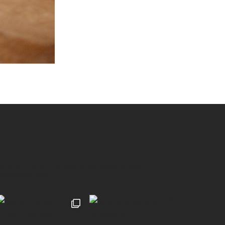
 natürliche & authentische Momente für euch
Hochzeiten | UGC 🖤