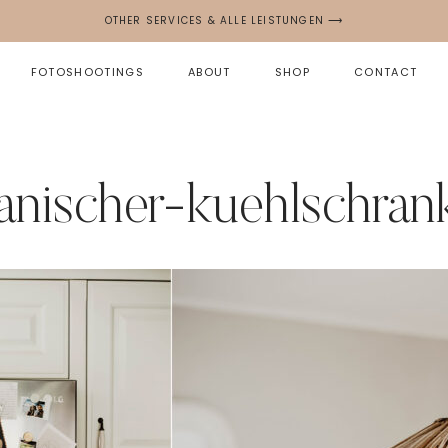
OTHER SERVICES & ALLE LEISTUNGEN ⟶
FOTOSHOOTINGS
ABOUT
SHOP
CONTACT
anischer-kuehlschran