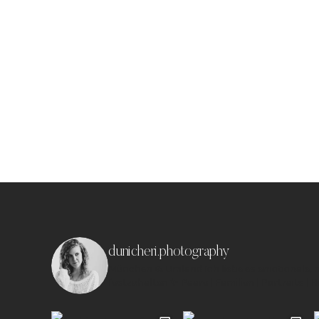
dunicheri.photography
München & Umland
Ich liebe es emotionale,
festzuhalten ✨
Paare | Familien | Portraits | 