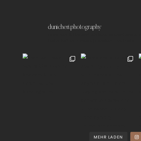
dunicheri.photography
München & Umland
Ich liebe es emotionale,
festzuhalten ✨
Paare | Familien | Portraits | 
MEHR LADEN