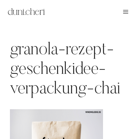
Zum
Inhalt
springen
granola-rezept-
geschenkidee-
verpackung-chai