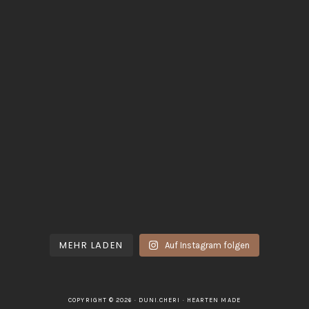
MEHR LADEN
Auf Instagram folgen
COPYRIGHT © 2026 · DUNI.CHERI ·
HEARTEN MADE