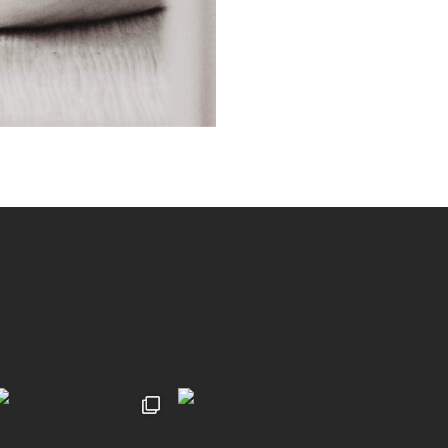
 natürliche & authentische Momente für euch
Hochzeiten | UGC 🖤