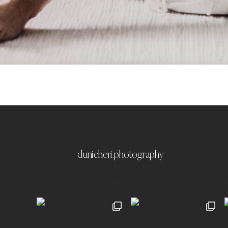
dunicheri.photography
München & Umland
Ich liebe es emotionale,
festzuhalten ✨
Paare | Familien | Portraits | 