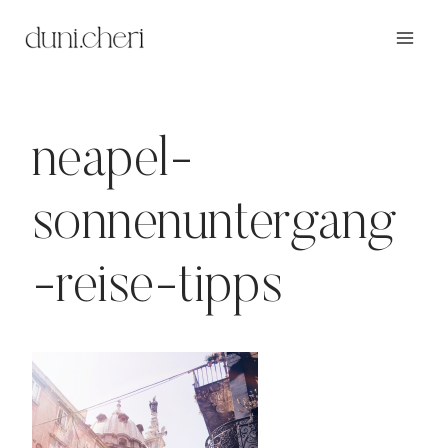
Zum
Inhalt
springen
neapel-
sonnenuntergang
-reise-tipps