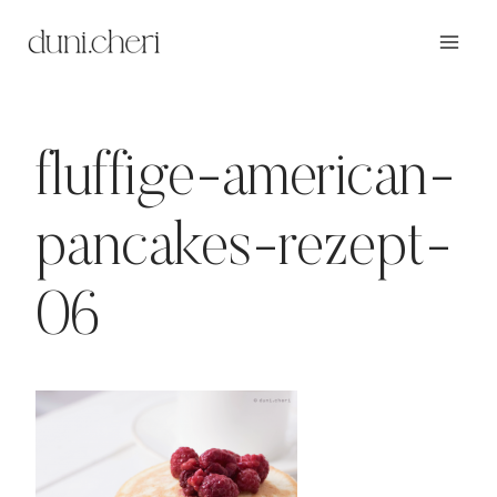
Zum
Inhalt
springen
fluffige-american-
pancakes-rezept-
06