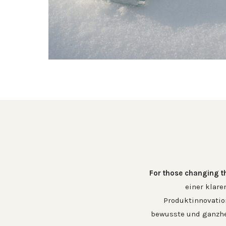
For those changing t
einer klare
Produktinnovation
bewusste und ganzhei