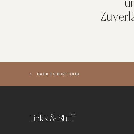
un
Zuverlä
BACK TO PORTFOLIO
Links & Stuff