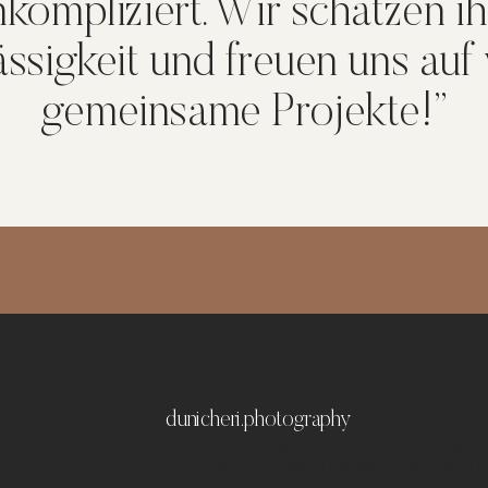
kompliziert. Wir schätzen i
ssigkeit und freuen uns auf
gemeinsame Projekte!”
dunicheri.photography
München & Umland
Ich liebe es emotionale,
festzuhalten ✨
Paare | Familien | Portraits | 