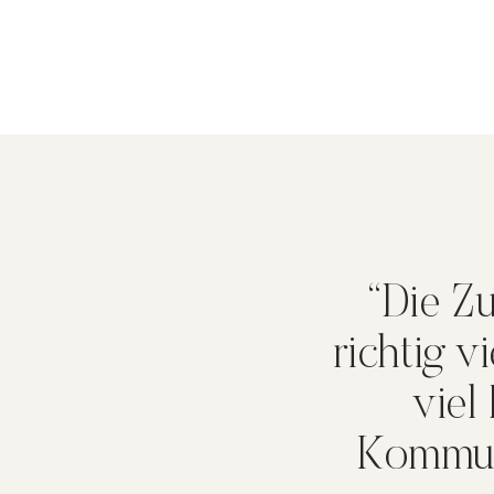
“Die Z
richtig v
viel
Kommuni