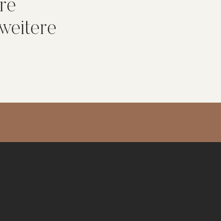
hre
 weitere
 natürliche & authentische Momente für euch
Hochzeiten | UGC 🖤