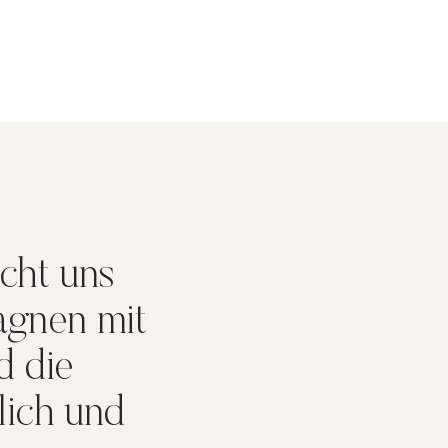
cht uns
pagnen mit
d die
lich und