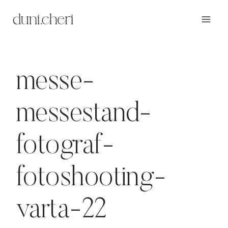
Zum
Inhalt
springen
messe-
messestand-
fotograf-
fotoshooting-
varta-22