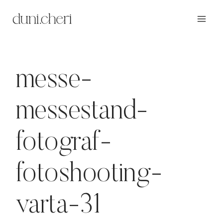
Zum
Inhalt
springen
messe-
messestand-
fotograf-
fotoshooting-
varta-31