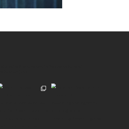
 natürliche & authentische Momente für euch
Hochzeiten | UGC 🖤