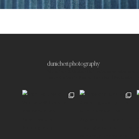
dunicheri.photography
München & Umland
Ich liebe es emotionale,
festzuhalten ✨
Paare | Familien | Portraits | 