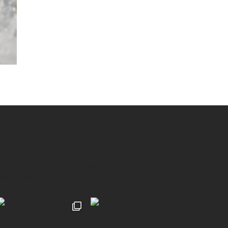
 natürliche & authentische Momente für euch
Hochzeiten | UGC 🖤