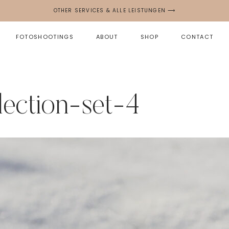
OTHER SERVICES & ALLE LEISTUNGEN ⟶
FOTOSHOOTINGS
ABOUT
SHOP
CONTACT
llection-set-4