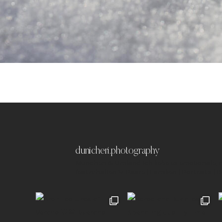
dunicheri.photography
München & Umland
Ich liebe es emotionale,
festzuhalten ✨
Paare | Familien | Portraits | 