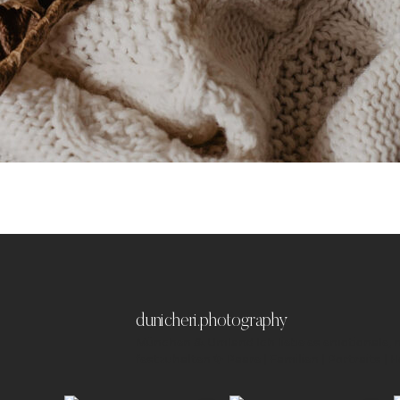
dunicheri.photography
München & Umland
Ich liebe es emotionale,
festzuhalten ✨
Paare | Familien | Portraits | 