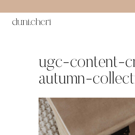
Zum
Inhalt
springen
ugc-content-cr
autumn-collect