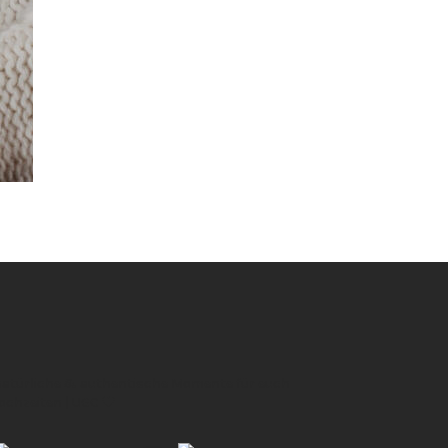
 natürliche & authentische Momente für euch
Hochzeiten | UGC 🖤