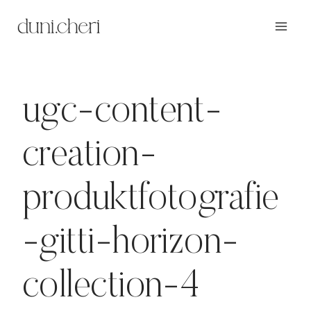
Zum
Inhalt
springen
ugc-content-
creation-
produktfotografie
-gitti-horizon-
collection-4