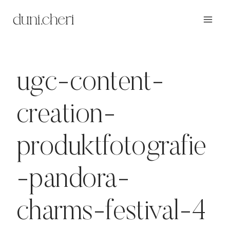
Zum
Inhalt
springen
ugc-content-
creation-
produktfotografie
-pandora-
charms-festival-4