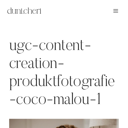
Zum
Inhalt
springen
ugc-content-
creation-
produktfotografie
-coco-malou-1