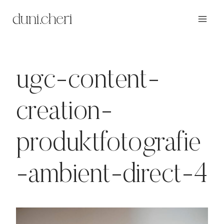
Zum
Inhalt
springen
ugc-content-
creation-
produktfotografie
-ambient-direct-4