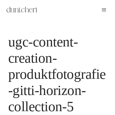
Zum
Inhalt
springen
ugc-content-
creation-
produktfotografie
-gitti-horizon-
collection-5