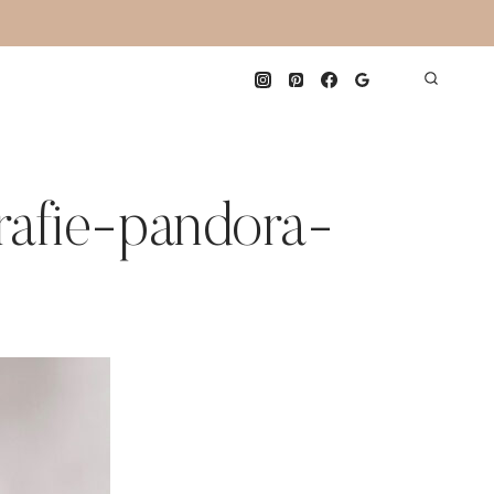
rafie-pandora-