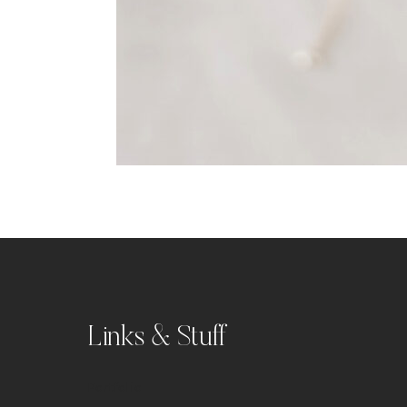
Links & Stuff
Portfolio