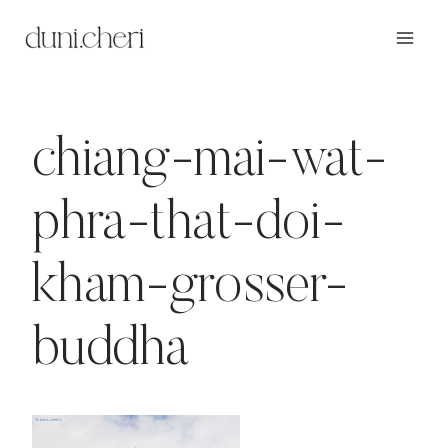
Zum
Inhalt
springen
chiang-mai-wat-
phra-that-doi-
kham-grosser-
buddha