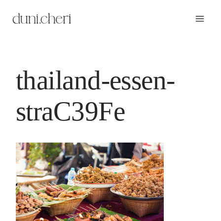
Zum
Inhalt
springen
thailand-essen-
straC39Fe