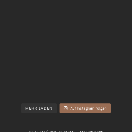
MEHR LADEN
Auf Instagram folgen
COPYRIGHT © 2026 · DUNI.CHERI ·
HEARTEN MADE