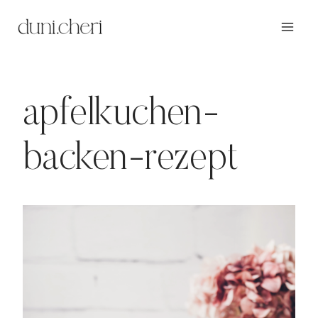
Zum
Inhalt
springen
apfelkuchen-
backen-rezept