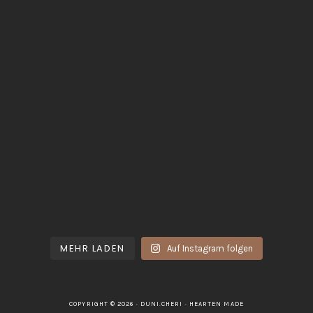
MEHR LADEN
Auf Instagram folgen
COPYRIGHT © 2026 · DUNI.CHERI ·
HEARTEN MADE