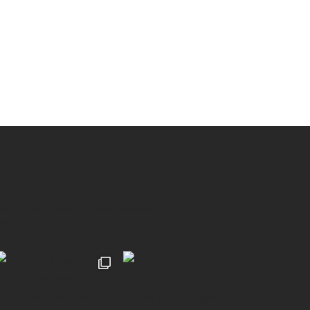
 natürliche & authentische Momente für euch
Hochzeiten | UGC 🖤