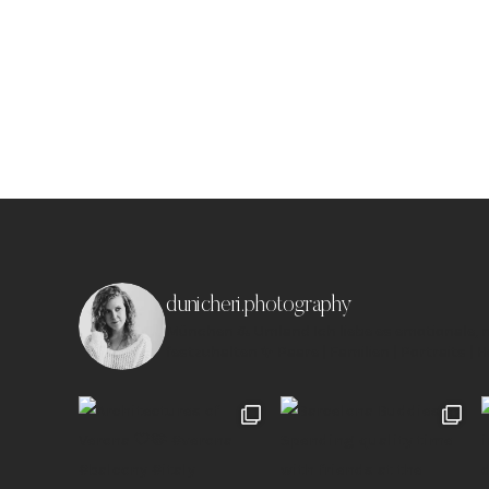
dunicheri.photography
München & Umland
Ich liebe es emotionale,
festzuhalten ✨
Paare | Familien | Portraits | 