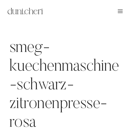
Zum
Inhalt
springen
smeg-
kuechenmaschine
-schwarz-
zitronenpresse-
rosa