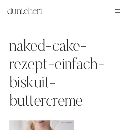
Zum
Inhalt
springen
naked-cake-
rezept-einfach-
biskuit-
buttercreme