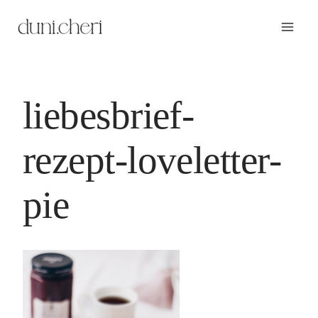
Zum
Inhalt
springen
liebesbrief-
rezept-loveletter-
pie