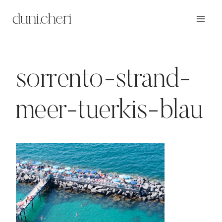
Zum
Inhalt
springen
sorrento-strand-
meer-tuerkis-blau