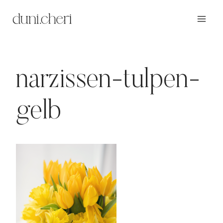
Zum
Inhalt
springen
narzissen-tulpen-
gelb