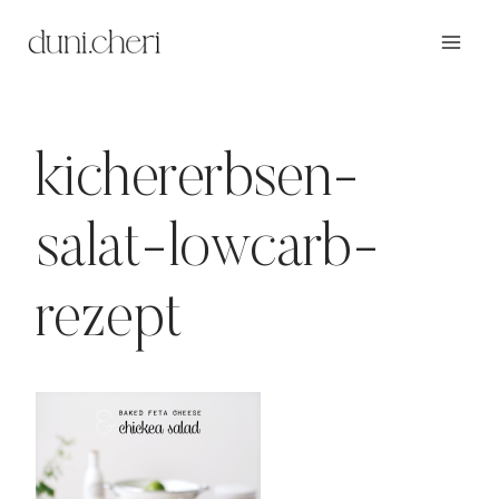
Zum
Inhalt
springen
kichererbsen-
salat-lowcarb-
rezept