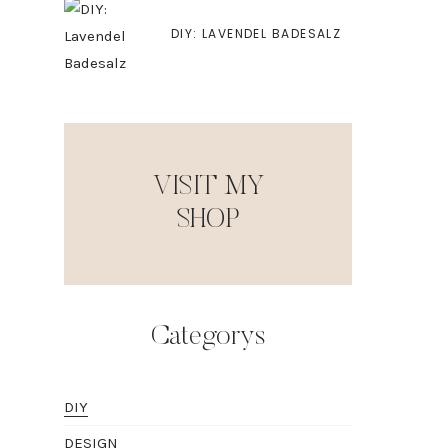
DIY: LAVENDEL BADESALZ
VISIT MY
SHOP
Categorys
DIY
DESIGN