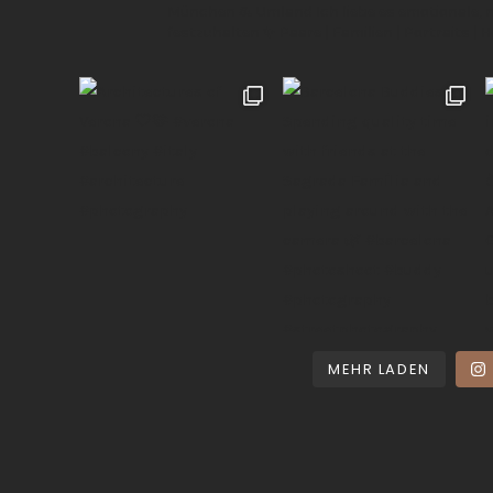
München & Umland
Ich liebe es emotionale,
festzuhalten ✨
Paare | Familien | Portraits | 
MEHR LADEN