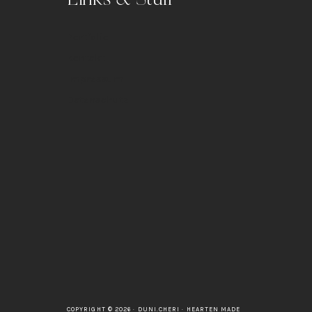
Portfolio
Kontakt
Impressum
Datenschutz
COPYRIGHT © 2026 · DUNI.CHERI ·
HEARTEN MADE