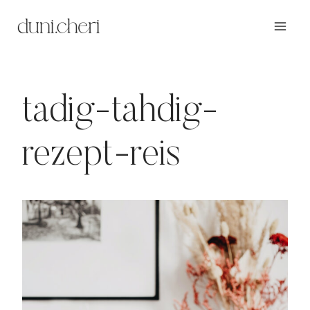
Zum
Inhalt
springen
tadig-tahdig-
rezept-reis