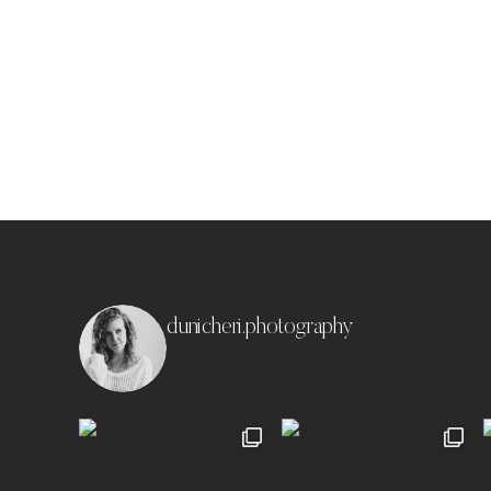
dunicheri.photography
München & Umland
Ich liebe es emotionale,
festzuhalten ✨
Paare | Familien | Portraits | 