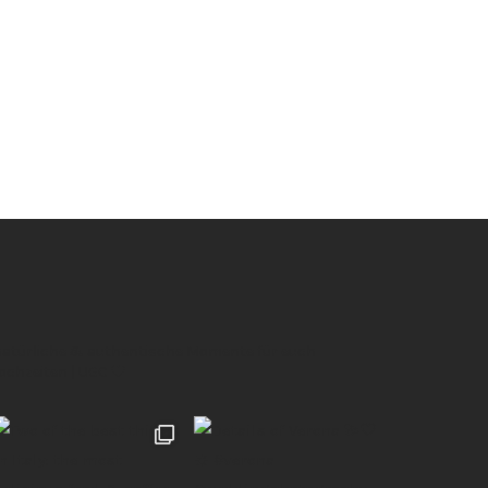
 natürliche & authentische Momente für euch
Hochzeiten | UGC 🖤