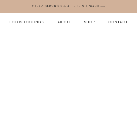
OTHER SERVICES & ALLE LEISTUNGEN ⟶
FOTOSHOOTINGS
ABOUT
SHOP
CONTACT