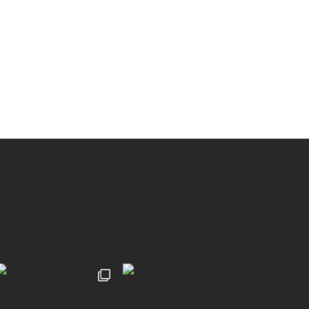
 natürliche & authentische Momente für euch
Hochzeiten | UGC 🖤