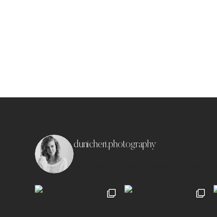
dunicheri.photography
München & Umland
Ich liebe es emotionale,
festzuhalten ✨
Paare | Familien | Portraits | 