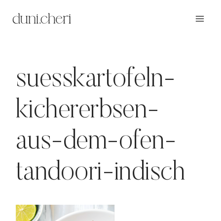
Zum
Inhalt
springen
suesskartofeln-
kichererbsen-
aus-dem-ofen-
tandoori-indisch